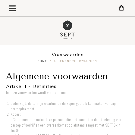
Voorwaarden
HOME
/
ALGEMENE VOORWAARDEN
Algemene voorwaarden
Artikel 1 - Definities
In deze voorwaarden wordt verstaan onder:
Bedenktijd: de termijn waarbinnen de koper gebruik kan maken van zijn
herroepingrecht;
Koper :
- Consument: de natuurlijke persoon die niet handelt in de uitoefening van
beroep of bedrijf en een overeenkomst op afstand aangaat met SEPT Skin
Tea® ;