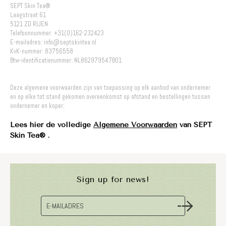
SEPT Skin Tea®
Laagstraat 61
5121 ZD RIJEN
Telefoonnummer: +31(0)162-232423
E-mailadres: info@septskintea.nl
KvK-nummer: 83756558
Btw-identificatienummer: NL862979547B01
Deze algemene voorwaarden zijn van toepassing op elk aanbod van ondernemer
en op elke tot stand gekomen overeenkomst op afstand en bestellingen tussen
ondernemer en koper;
Lees hier de volledige
Algemene Voorwaarden
van SEPT
Skin Tea® .
Sign up for news!