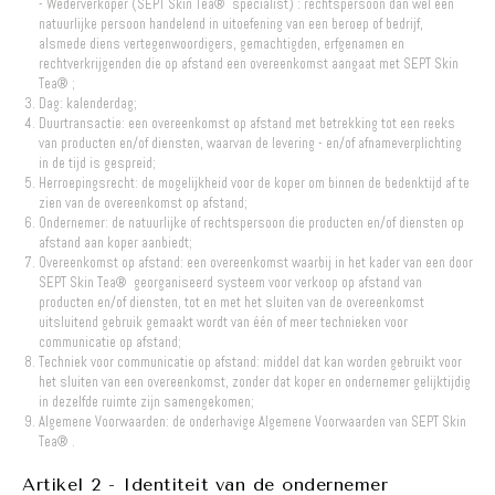
- Wederverkoper (SEPT Skin Tea® specialist) : rechtspersoon dan wel een
natuurlijke persoon handelend in uitoefening van een beroep of bedrijf,
alsmede diens vertegenwoordigers, gemachtigden, erfgenamen en
rechtverkrijgenden die op afstand een overeenkomst aangaat met SEPT Skin
Tea® ;
Dag: kalenderdag;
Duurtransactie: een overeenkomst op afstand met betrekking tot een reeks
van producten en/of diensten, waarvan de levering - en/of afnameverplichting
in de tijd is gespreid;
Herroepingsrecht: de mogelijkheid voor de koper om binnen de bedenktijd af te
zien van de overeenkomst op afstand;
Ondernemer: de natuurlijke of rechtspersoon die producten en/of diensten op
afstand aan koper aanbiedt;
Overeenkomst op afstand: een overeenkomst waarbij in het kader van een door
SEPT Skin Tea® georganiseerd systeem voor verkoop op afstand van
producten en/of diensten, tot en met het sluiten van de overeenkomst
uitsluitend gebruik gemaakt wordt van één of meer technieken voor
communicatie op afstand;
Techniek voor communicatie op afstand: middel dat kan worden gebruikt voor
het sluiten van een overeenkomst, zonder dat koper en ondernemer gelijktijdig
in dezelfde ruimte zijn samengekomen;
Algemene Voorwaarden: de onderhavige Algemene Voorwaarden van SEPT Skin
Tea® .
Artikel 2 - Identiteit van de ondernemer